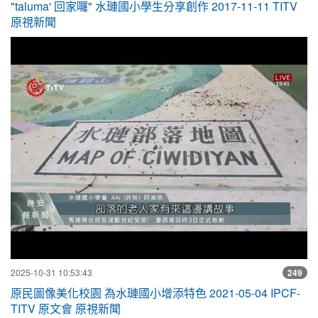
"taluma' 回家囉" 水璉國小學生分享創作 2017-11-11 TITV
原視新聞
原
2025-10-31 10:53:43
249
原民圖像美化校園 為水璉國小增添特色 2021-05-04 IPCF-
TITV 原文會 原視新聞