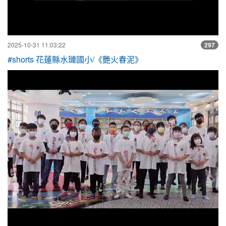
2025-10-31 11:03:22
297
#shorts 花蓮縣水璉國小/《艷火春泥》
水