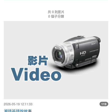
學習專區
共 0 則影片
0 個子分類
湘
2026-05-19 12:11:33
119
湘語英語說故事