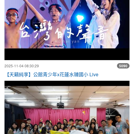
2025-11-04 08:30:29
5090
【天籟純享】公館青少年x花蓮水璉國小 Live
2