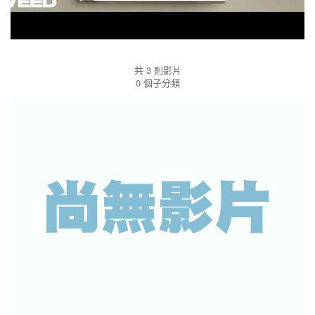
學生校內表現
共 3 則影片
0 個子分類
學