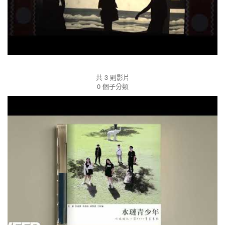
學生校外表現
共 3 則影片
0 個子分類
學