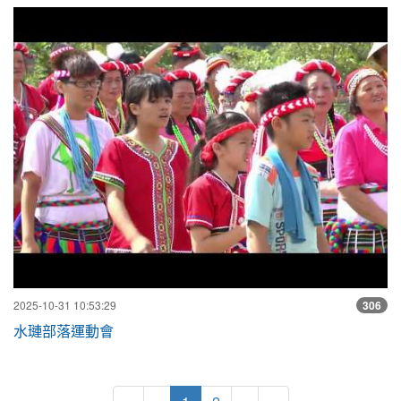
水
2025-10-31 10:53:29
306
水璉部落運動會
(目前頁次)
下一頁
最後頁