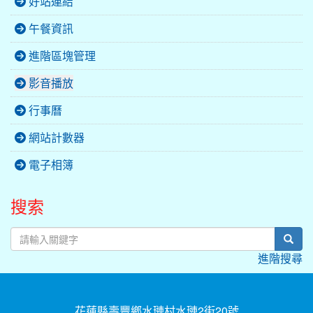
好站連結
午餐資訊
進階區塊管理
影音播放
行事曆
網站計數器
電子相簿
搜索
sear
進階搜尋
花蓮縣壽豐鄉水璉村水璉2街20號