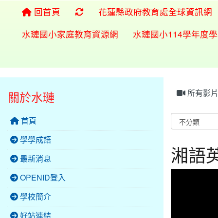
重新取得佈景設定
回首頁
花蓮縣政府教育處全球資訊網
水璉國小家庭教育資源網
水璉國小114學年度
所有影
關於水璉
首頁
學學成語
湘語
最新消息
This
OPENID登入
is
a
modal
window.
學校簡介
好站連結