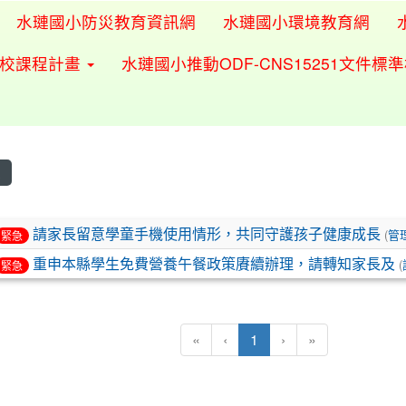
水璉國小防災教育資訊網
水璉國小環境教育網
學校課程計畫
水璉國小推動ODF-CNS15251文件標
息
表
請家長留意學童手機使用情形，共同守護孩子健康成長
(
管
緊急
重申本縣學生免費營養午餐政策賡續辦理，請轉知家長及
(
緊急
(目前頁次)
«
‹
1
›
»