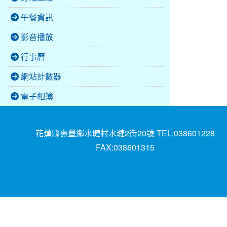
午餐資訊
影音播放
行事曆
網站計數器
電子相簿
花蓮縣壽豐鄉水璉村水璉2街20號 TEL:038601228
FAX:038601315