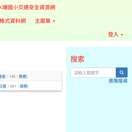
水璉國小交通安全資源網
準格式資料網
主選單
登入
搜索
sear
理者
/ 146 /
教務
)
進階搜尋
訪客
/ 581 /
總務
)