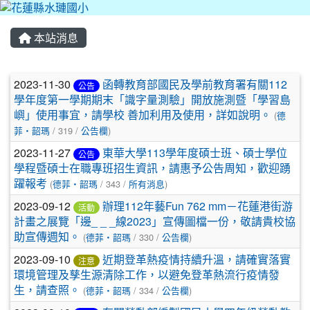
本站消息
文章列表
2023-11-30
函轉教育部國民及學前教育署有關112
公告
學年度第一學期期末「識字量測驗」開放施測暨「學習島
嶼」使用事宜，請學校 善加利用及使用，詳如說明。
(
德
菲‧韶瑪
/ 319 /
公告欄
)
2023-11-27
東華大學113學年度碩士班、碩士學位
公告
學程暨碩士在職專班招生資訊，請惠予公告周知，歡迎踴
躍報考
(
德菲‧韶瑪
/ 343 /
所有消息
)
2023-09-12
辦理112年藝Fun 762 mm－花蓮港街游
活動
計畫之展覽「邊_ _ _線2023」宣傳圖檔一份，敬請貴校協
助宣傳週知。
(
德菲‧韶瑪
/ 330 /
公告欄
)
2023-09-10
近期登革熱疫情持續升溫，請確實落實
注意
環境管理及孳生源清除工作，以避免登革熱流行疫情發
生，請查照。
(
德菲‧韶瑪
/ 334 /
公告欄
)