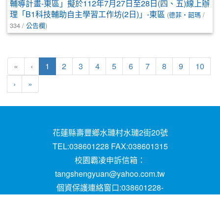
輔導計畫-東區」擬於112年7月27日至28日(四、五)線上辦
理「B1科技輔助自主學習工作坊(2日)」-東區
(
德菲‧韶瑪
/
334 /
公告欄
)
(目前頁次)
«
‹
1
2
3
4
5
6
7
8
9
10
下一頁
最後頁
›
»
花蓮縣壽豐鄉水璉村水璉2街20號
TEL:038601228 FAX:038601315
校園霸凌申訴信箱：
tangshengyuan@yahoo.com.tw
個資保護連絡窗口:038601228-
16;mail:papen84101@yahoo.com.tw