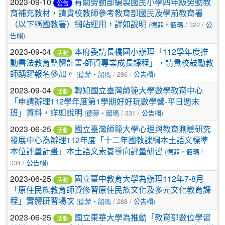
2023-09-10
有關勞動部編製國民小學四年級勞動教
公告
育補充教材，請貴校教師參考教育部國民及學前教育署
（以下稱國教署）網站運用，詳如說明
(
德菲‧韶瑪
/ 322 /
公
告欄
)
2023-09-04
本府委請長橋國小辦理「112學年度推
活動
動書法教育整體計畫-師資專業成長課程」，請貴校鼓勵教
師踴躍報名參加。
(
德菲‧韶瑪
/ 286 /
公告欄
)
2023-09-04
轉知國立臺灣師範大學數學教育中心
活動
「申請辦理112學年度第1學期好好玩數學營-平日週末
班」資料，詳如說明
(
德菲‧韶瑪
/ 331 /
公告欄
)
2023-06-25
國立臺灣師範大學心理與教育測驗研究
活動
發展中心為辦理112年度「十二年國教課綱本土語文標準
本位評量計畫」本土語文素養導向評量研習
(
德菲‧韶瑪
/
334 /
公告欄
)
2023-06-25
國立臺中教育大學為辦理112年7-8月
活動
「原住民族教育師資修習原住民族文化及多元文化教育課
程」實體研習場次
(
德菲‧韶瑪
/ 288 /
公告欄
)
2023-06-25
國立東華大學為推動「教育部數位學習
活動