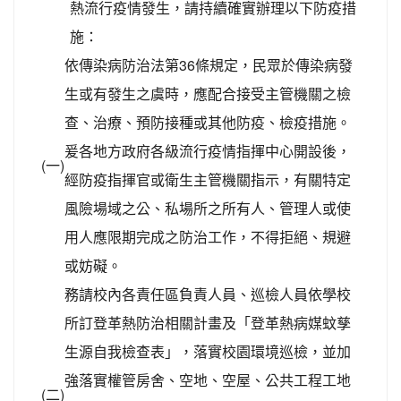
熱流行疫情發生，請持續確實辦理以下防疫措
施：
依傳染病防治法第36條規定，民眾於傳染病發
生或有發生之虞時，應配合接受主管機關之檢
查、治療、預防接種或其他防疫、檢疫措施。
爰各地方政府各級流行疫情指揮中心開設後，
(一)
經防疫指揮官或衛生主管機關指示，有關特定
風險場域之公、私場所之所有人、管理人或使
用人應限期完成之防治工作，不得拒絕、規避
或妨礙。
務請校內各責任區負責人員、巡檢人員依學校
所訂登革熱防治相關計畫及「登革熱病媒蚊孳
生源自我檢查表」，落實校園環境巡檢，並加
強落實權管房舍、空地、空屋、公共工程工地
(二)