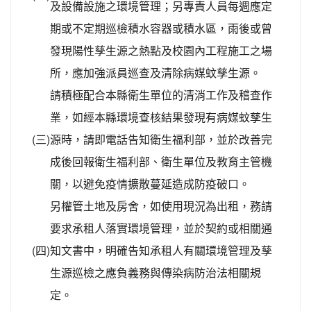
及設備設施之環境管理；另專責人員每週應定
期或不定期巡檢積水容器或積水區，雨後或曾
發現陽性孳生源之熱點及校園內工程施工之場
所，應加強派員巡查及清除病媒蚊孳生源。
請積極配合本縣衛生單位的清消工作及稽查作
業，如經本縣環境查核結果發現有病媒蚊孳生
(三)
源時，請即電話告知衛生福利部，並於改善完
成後回報衛生福利部、衛生單位及教育主管機
關，以避免疫情擴散蔓延造成防疫破口。
另權管土地及房舍，如使用現況為出租，務請
要求承租人落實環境管理，並於契約或相關通
(四)
知文書中，明確告知承租人有關環境管理及孳
生源巡檢之應負義務與傳染病防治法相關規
定。