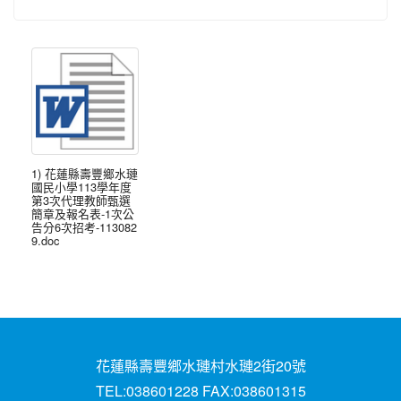
1) 花蓮縣壽豐鄉水璉
國民小學113學年度
第3次代理教師甄選
簡章及報名表-1次公
告分6次招考-113082
9.doc
花蓮縣壽豐鄉水璉村水璉2街20號
TEL:038601228 FAX:038601315