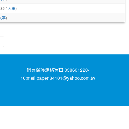
286 /
人事
)
人事
)
頁
最後頁
»
個資保護連絡窗口:038601228-
16;mail:papen84101@yahoo.com.tw