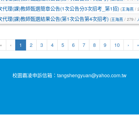
代理(課)教師甄選簡章公告(1次公告分3次招考_第1招)
(
王海燕
/ 
代理(課)教師甄選結果公告(第1次公告第4次招考)
(
王海燕
/ 279 /
(目前頁次)
下一
«
‹
1
2
3
4
5
6
7
8
9
10
›
校園霸凌申訴信箱：tangshengyuan@yahoo.com.tw