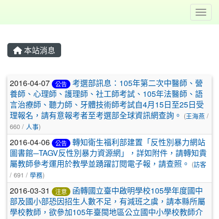
Toggl
本站消息
文章列表
2016-04-07
考選部訊息：105年第二次中醫師、營
公告
養師、心理師、護理師、社工師考試、105年法醫師、語
言治療師、聽力師、牙體技術師考試自4月15日至25日受
理報名，請有意報考者至考選部全球資訊網查詢。
(
王海燕
/
660 /
人事
)
2016-04-06
轉知衛生福利部建置「反性別暴力網站
公告
圖書館─TAGV反性別暴力資源網」，詳如附件，請轉知貴
屬教師參考運用於教學並踴躍訂閱電子報，請查照。
(
訪客
/ 691 /
學務
)
2016-03-31
函轉國立臺中啟明學校105學年度國中
注意
部及國小部恐因招生人數不足，有減班之虞，請本縣所屬
學校教師，欲參加105年臺閩地區公立國中小學校教師介