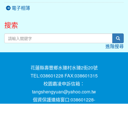
電子相簿
搜索
sear
進階搜尋
花蓮縣壽豐鄉水璉村水璉2街20號
TEL:038601228 FAX:038601315
校園霸凌申訴信箱：
tangshengyuan@yahoo.com.tw
個資保護連絡窗口:038601228-
16;mail:papen84101@yahoo.com.tw