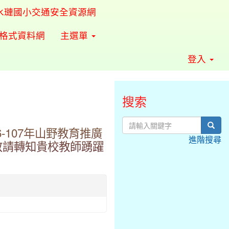
水璉國小交通安全資源網
準格式資料網
主選單
登入
搜索
sear
-107年山野教育推廣
進階搜尋
敬請轉知貴校教師踴躍