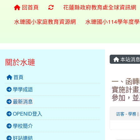
重新取得佈景設定
回首頁
花蓮縣政府教育處全球資訊網
水璉國小家庭教育資源網
水璉國小114學年度
本站消
關於水璉
首頁
一、函轉
實施計畫
學學成語
參加，並
最新消息
OPENID登入
訪客
-
學務
|
學校簡介
好站連結