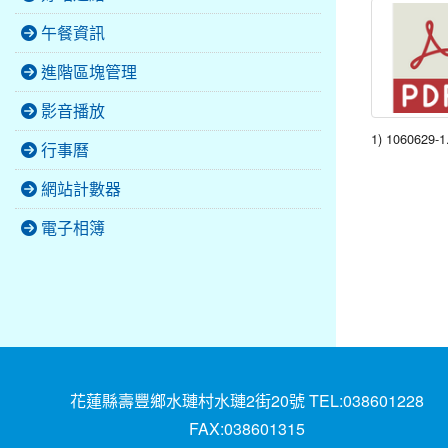
午餐資訊
進階區塊管理
影音播放
1) 1060629-1
行事曆
網站計數器
電子相簿
花蓮縣壽豐鄉水璉村水璉2街20號 TEL:038601228
FAX:038601315