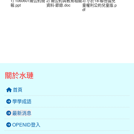
1) 1060601兩公約簡
2) 兩公約與教育相關
3) 小於18-聯合國兒
報.ppt
資料-節錄.doc
童權利公約兒童版.p
df
關於水璉
首頁
學學成語
最新消息
OPENID登入