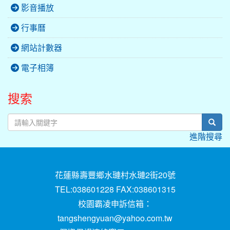
影音播放
行事曆
網站計數器
電子相簿
搜索
sear
進階搜尋
花蓮縣壽豐鄉水璉村水璉2街20號
TEL:038601228 FAX:038601315
校園霸凌申訴信箱：
tangshengyuan@yahoo.com.tw