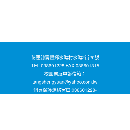
花蓮縣壽豐鄉水璉村水璉2街20號
TEL:038601228 FAX:038601315
校園霸凌申訴信箱：
tangshengyuan@yahoo.com.tw
個資保護連絡窗口:038601228-
16;mail:papen84101@yahoo.com.tw