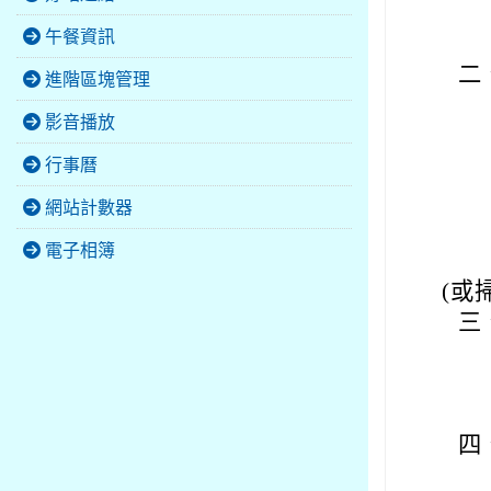
午餐資訊
二
進階區塊管理
影音播放
行事曆
網站計數器
電子相簿
(或
三
四