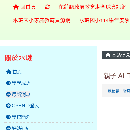
重新取得佈景設定
回首頁
花蓮縣政府教育處全球資訊網
水璉國小家庭教育資源網
水璉國小114學年度
本站消
關於水璉
首頁
親子 AI
學學成語
顏德馨
-
所
最新消息
OPENID登入
一
學校簡介
好站連結