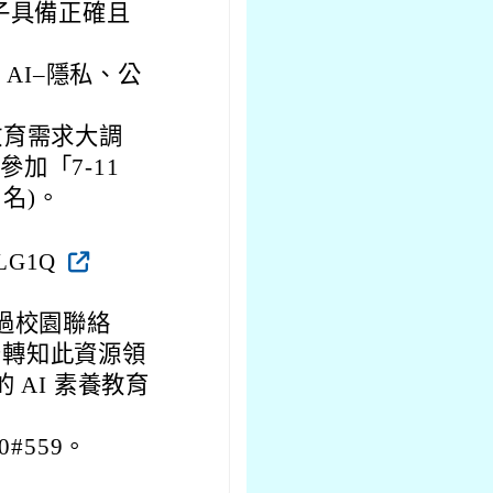
子具備正確且
 AI–隱私、公
。
教育需求大調
加「7-11
 名)。
OLG1Q
過校園聯絡
告轉知此資源領
 AI 素養教育
0#559。