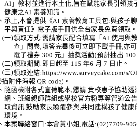
AI」教材並進行本土化,旨在賦能家長引領孩
健康之AI 素養知識。
、
承上,本會提供《AI 素養教育工具包:與孩子聊
平與責任》電子版手冊供全台家長免費領取
(一)
領取方式:需請家長配合填寫「AI 使用與
查」問卷,填答完畢後可立即下載手冊,亦可參
電子禮券 300 元」抽獎活動(預計抽出 100
(二)
領取期間:即日起至 115 年6 月 7 日止。
(三)
領取連結:https://www.surveycake.com/s/
掃描附件海報 QR code)。
、
隨函檢附各式宣傳範本,懇請 貴校惠予協助透
網、班級親師群組或學校官方粉專等管道公
取資訊,鼓勵家長踴躍參與,共同建構孩子健康的
環境。
、
本案聯絡窗口:本會黃小姐,電話:(02)7709-905