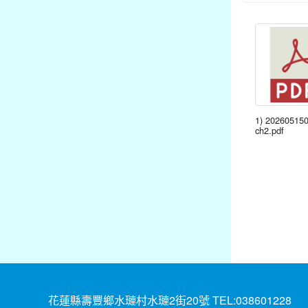
1) 20260515
ch2.pdf
花蓮縣壽豐鄉水璉村水璉2街20號 TEL:038601228