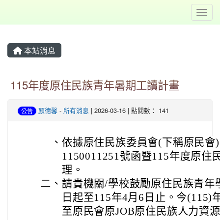
Toggl
本站消息
115年度原住民族青年暑期工讀計畫
顏德馨
-
所有消息
| 2026-03-16 | 點閱數： 141
公告
、
依據原住民族委員會(下稱原民會)1
1150011251號函暨115年度
理。
二、
請貴機關/學校鼓勵原住民族青年
日起至115年4月6日止。今(11
至原民會原JOB原住民族人力資源網（http