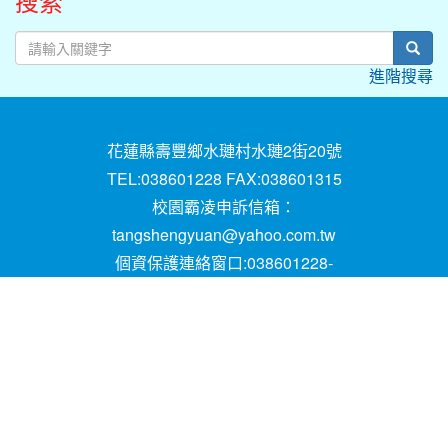
搜索
sear
進階搜尋
花蓮縣壽豐鄉水璉村水璉2街20號
TEL:038601228 FAX:038601315
校園霸凌申訴信箱：
tangshengyuan@yahoo.com.tw
個資保護連絡窗口:038601228-
16;mail:papen84101@yahoo.com.tw