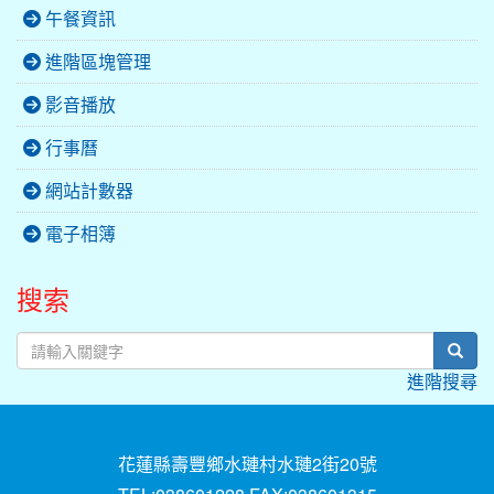
午餐資訊
進階區塊管理
影音播放
行事曆
網站計數器
電子相簿
搜索
sear
進階搜尋
花蓮縣壽豐鄉水璉村水璉2街20號