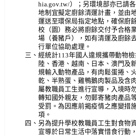
hia.gov.tw/）；另環境部亦
地制宜擬定廚餘清運計畫，並由
運送至環保局指定地點，確保廚
校（園）務必將廚餘交付予合格
場（養豬戶），如有清運及廚餘
行單位協助處理。
三、
經統計113年國人違規攜帶動物
陸、香港、越南、日本、澳門及
規輸入動物產品，有肉鬆蛋捲、
乾、半熟蛋、雞鴨鵝肉製品及含
屬教職員工生進行宣導，入境時
轉知國外親友，勿郵寄豬肉產品
受罰。為因應前揭疫情之應變措
項。
四、
另為提升學校教職員工生對食物
宣導於日常生活中落實惜食行動