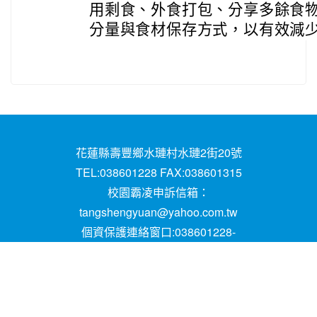
用剩食、外食打包、分享多餘食
分量與食材保存方式，以有效減
花蓮縣壽豐鄉水璉村水璉2街20號
TEL:038601228 FAX:038601315
校園霸凌申訴信箱：
tangshengyuan@yahoo.com.tw
個資保護連絡窗口:038601228-
16;mail:papen84101@yahoo.com.tw