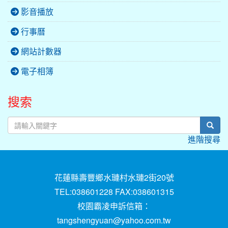
影音播放
行事曆
網站計數器
電子相簿
搜索
sear
進階搜尋
花蓮縣壽豐鄉水璉村水璉2街20號
TEL:038601228 FAX:038601315
校園霸凌申訴信箱：
tangshengyuan@yahoo.com.tw