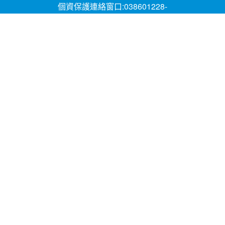
個資保護連絡窗口:038601228-
16;mail:papen84101@yahoo.com.tw