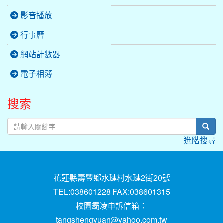
影音播放
行事曆
網站計數器
電子相簿
搜索
sear
進階搜尋
花蓮縣壽豐鄉水璉村水璉2街20號
TEL:038601228 FAX:038601315
校園霸凌申訴信箱：
tangshengyuan@yahoo.com.tw