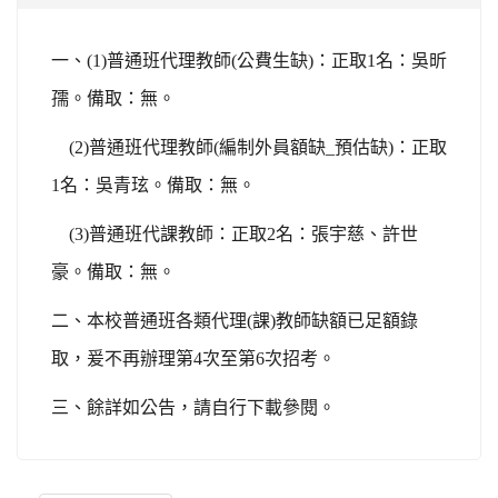
一、(1)普通班代理教師(公費生
缺
)
：
正取1名：吳昕
孺。備取：無。
(2)
普通班代理教師(編制外員額缺_預估缺)
：
正取
1名：吳青玹。備取：無。
(3)
普通班代課教師
：
正取2名：張宇慈、許世
豪。備取：無。
二、本校普通班各類代理(課)教師缺額已足額錄
取，爰不再辦理第4次至第6次招考。
三、餘詳如公告，請自行下載參閱。