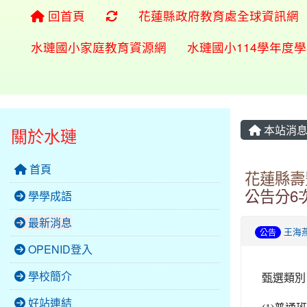
重新取得佈景設定
回首頁
花蓮縣政府教育處全球資訊網
水璉國小家庭教育資源網
水璉國小114學年度
本站消
關於水璉
首頁
花蓮縣壽
公告分6
學學成語
最新消息
王海
公告
OPENID登入
學校簡介
甄選類別
好站連結