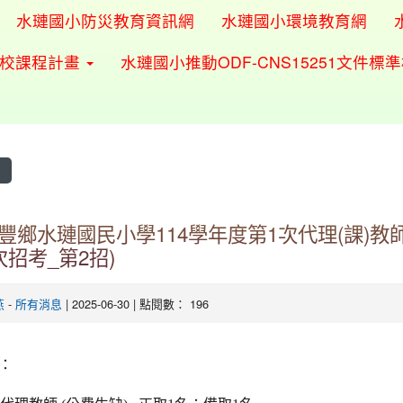
水璉國小防災教育資訊網
水璉國小環境教育網
學校課程計畫
水璉國小推動ODF-CNS15251文件標
息
豐鄉水璉國民小學114學年度第1次代理(課)教
次招考_第2招)
燕
-
所有消息
| 2025-06-30 | 點閱數： 196
：