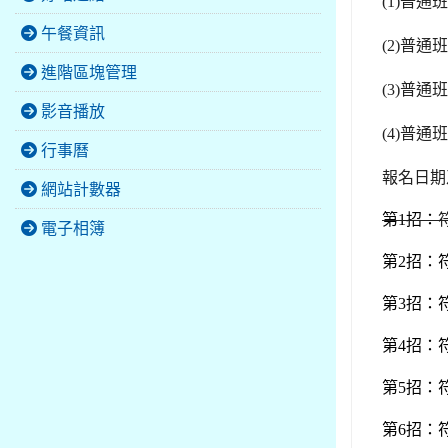
(1)
普通班
午餐資訊
(2)
普通班
進階區塊管理
(3)
普通班
影音播放
(4)
普通
行事曆
報名日期
網站計數器
第1招：
電子相簿
第2招：符
第3招：符
第4招：符
第5招：符
第6招：符