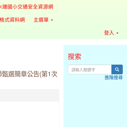
水璉國小交通安全資源網
準格式資料網
主選單
登入
搜索
sear
師甄選簡章公告(第1次
進階搜尋