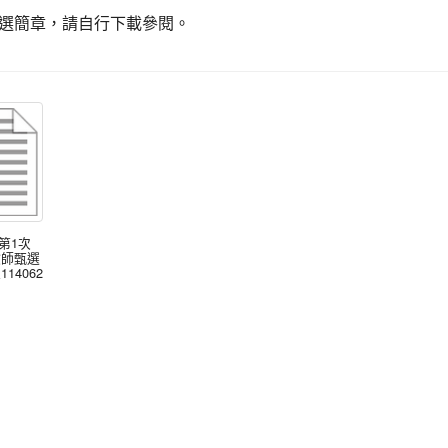
選簡章，請自行下載參閱。
度第1次
教師甄選
14062