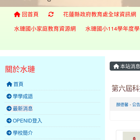
重新取得佈景設定
回首頁
花蓮縣政府教育處全球資訊網
水璉國小家庭教育資源網
水璉國小114學年度
本站消
關於水璉
首頁
第六屆科
學學成語
顏德馨
-
公
最新消息
OPENID登入
學校簡介