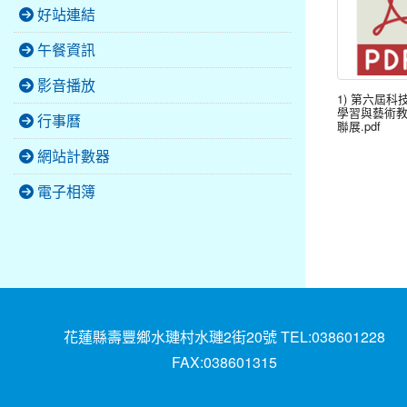
好站連結
午餐資訊
影音播放
1) 第六屆科
學習與藝術
行事曆
聯展.pdf
網站計數器
電子相簿
花蓮縣壽豐鄉水璉村水璉2街20號 TEL:038601228
FAX:038601315