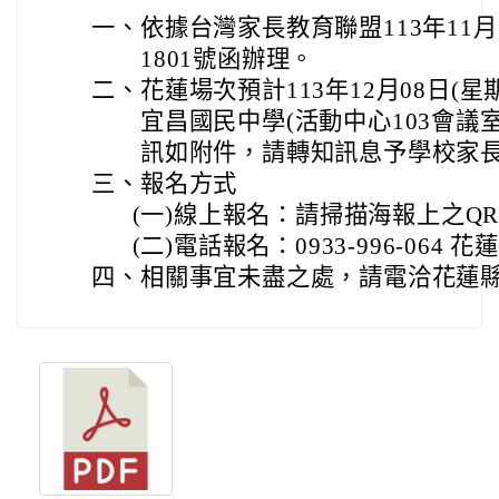
一、
依據台灣家長教育聯盟113年11月1
1801號函辦理。
二、
花蓮場次預計113年12月08日(
宜昌國民中學(活動中心103會議
訊如附件，請轉知訊息予學校家
三、
報名方式
(一)
線上報名：請掃描海報上之QRC
(二)
電話報名：0933-996-064
四、
相關事宜未盡之處，請電洽花蓮