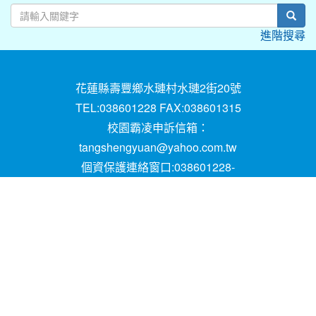
sear
進階搜尋
花蓮縣壽豐鄉水璉村水璉2街20號
TEL:038601228 FAX:038601315
校園霸凌申訴信箱：
tangshengyuan@yahoo.com.tw
個資保護連絡窗口:038601228-
16;mail:papen84101@yahoo.com.tw