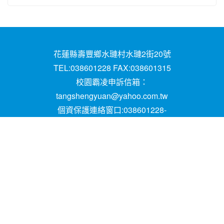
花蓮縣壽豐鄉水璉村水璉2街20號
TEL:038601228 FAX:038601315
校園霸凌申訴信箱：
tangshengyuan@yahoo.com.tw
個資保護連絡窗口:038601228-
16;mail:papen84101@yahoo.com.tw