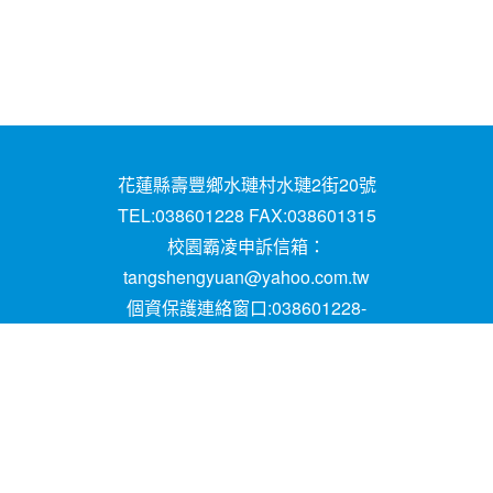
花蓮縣壽豐鄉水璉村水璉2街20號
TEL:038601228 FAX:038601315
校園霸凌申訴信箱：
tangshengyuan@yahoo.com.tw
個資保護連絡窗口:038601228-
16;mail:papen84101@yahoo.com.tw