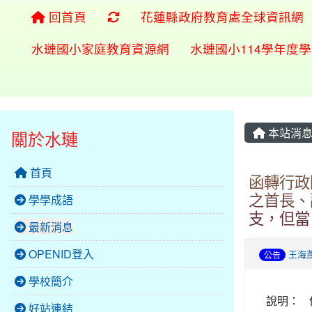
重新取得佈景設定
回首頁
花蓮縣政府教育處全球資訊網
水璉國小家庭教育資源網
水璉國小114學年度
本站消
關於水璉
首頁
函轉行政
之首長、
學學成語
支，但當
最新消息
OPENID登入
王海
公告
學校簡介
說明：
好站連結