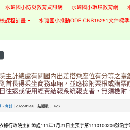
水璉國小防災教育資訊網
水璉國小環境教育網
學校課程計畫
水璉國小推動ODF-CNS15251文件標
息
院主計總處有關國內出差搭乘座位有分等之臺
副首長得乘坐商務車廂，並應檢附票根或購票
日往返或使用經費結報系統報支者，無須檢附
燕
-
會計
| 2022-01-28 | 點閱數： 426
依據行政院主計總處111年1月21日主預字第1110100206號函