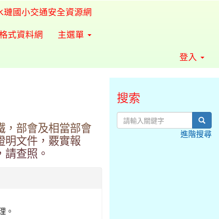
水璉國小交通安全資源網
準格式資料網
主選單
登入
搜索
sear
鐵，部會及相當部會
進階搜尋
證明文件，覈實報
，請查照。
辦理。