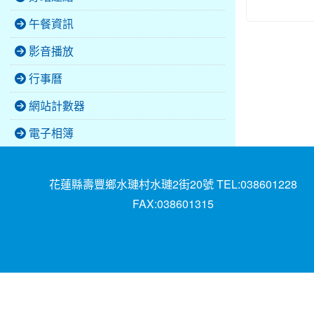
午餐資訊
影音播放
行事曆
網站計數器
電子相簿
花蓮縣壽豐鄉水璉村水璉2街20號 TEL:038601228
FAX:038601315