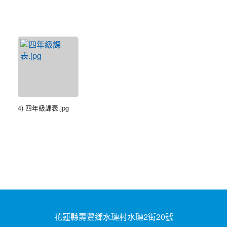
4) 四年級課表.jpg
花蓮縣壽豐鄉水璉村水璉2街20號