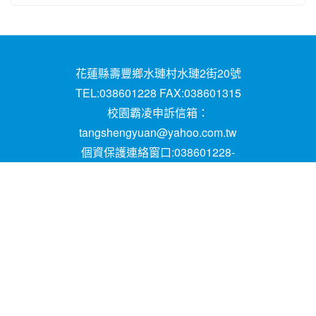
花蓮縣壽豐鄉水璉村水璉2街20號
TEL:038601228 FAX:038601315
校園霸凌申訴信箱：
tangshengyuan@yahoo.com.tw
個資保護連絡窗口:038601228-
16;mail:papen84101@yahoo.com.tw