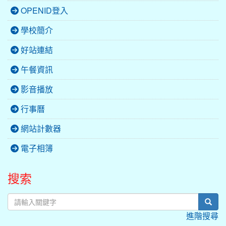
OPENID登入
學校簡介
好站連結
午餐資訊
影音播放
行事曆
網站計數器
電子相簿
搜索
sear
進階搜尋