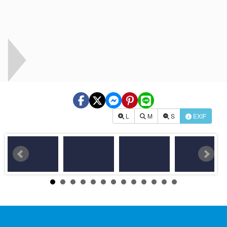
L
M
S
EXIF