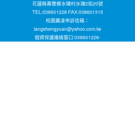
花蓮縣壽豐鄉水璉村水璉2街20號
TEL:038601228 FAX:038601315
校園霸凌申訴信箱：
tangshengyuan@yahoo.com.tw
個資保護連絡窗口:038601228-
16;mail:papen84101@yahoo.com.tw