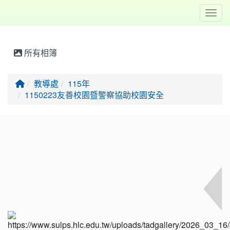
Toggl
所有相簿
回首頁
教導處
115年
1150223友善校園暨警察協助校園安全