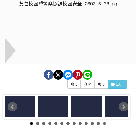
L
M
S
EXIF