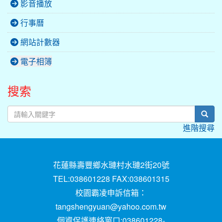
影音播放
行事曆
網站計數器
電子相簿
搜索
sear
進階搜尋
花蓮縣壽豐鄉水璉村水璉2街20號
TEL:038601228 FAX:038601315
校園霸凌申訴信箱：
tangshengyuan@yahoo.com.tw
個資保護連絡窗口:038601228-