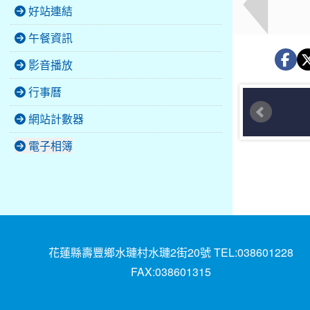
好站連結
午餐資訊
影音播放
行事曆
網站計數器
電子相簿
花蓮縣壽豐鄉水璉村水璉2街20號 TEL:038601228
FAX:038601315