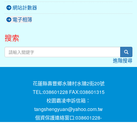
網站計數器
電子相簿
搜索
sear
進階搜尋
花蓮縣壽豐鄉水璉村水璉2街20號
TEL:038601228 FAX:038601315
校園霸凌申訴信箱：
tangshengyuan@yahoo.com.tw
個資保護連絡窗口:038601228-
16;mail:papen84101@yahoo.com.tw