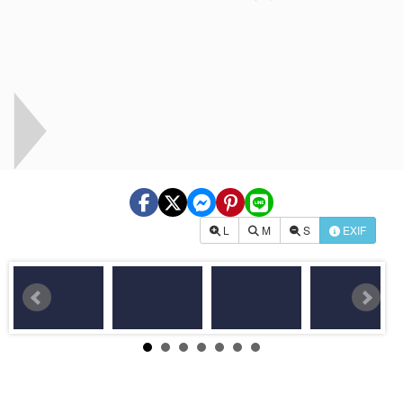
L
M
S
EXIF