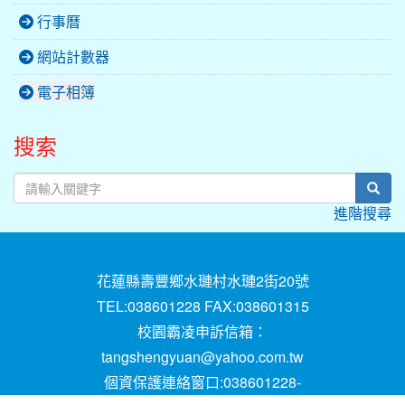
行事曆
網站計數器
電子相簿
搜索
sear
進階搜尋
花蓮縣壽豐鄉水璉村水璉2街20號
TEL:038601228 FAX:038601315
校園霸凌申訴信箱：
tangshengyuan@yahoo.com.tw
個資保護連絡窗口:038601228-