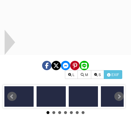
L
M
S
EXIF