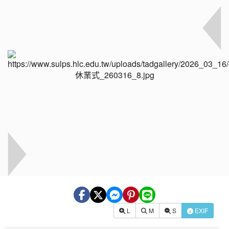
L
M
S
EXIF