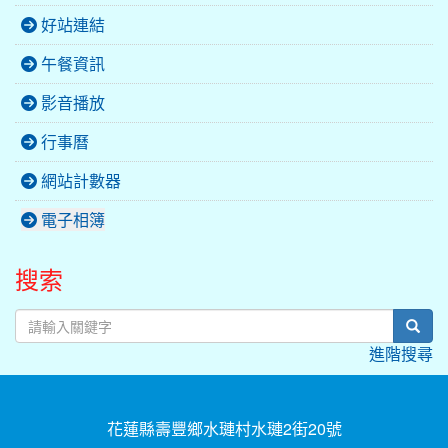
好站連結
午餐資訊
影音播放
行事曆
網站計數器
電子相簿
搜索
sear
進階搜尋
花蓮縣壽豐鄉水璉村水璉2街20號