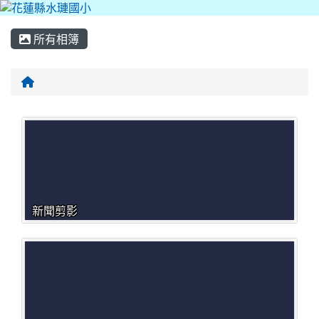
所有相簿
回首頁
新聞剪影