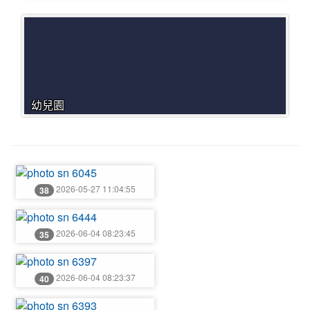
幼兒園
photo:6045
2026-05-27 11:04:55
38
photo:6444
2026-06-04 08:23:45
35
photo:6397
2026-06-04 08:23:37
40