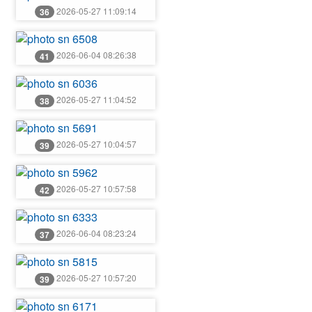
photo:6243
2026-05-27 11:09:14
36
photo:6508
2026-06-04 08:26:38
41
photo:6036
2026-05-27 11:04:52
38
photo:5691
2026-05-27 10:04:57
39
photo:5962
2026-05-27 10:57:58
42
photo:6333
2026-06-04 08:23:24
37
photo:5815
2026-05-27 10:57:20
39