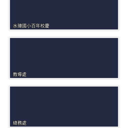
水璉國小百年校慶
教導處
總務處