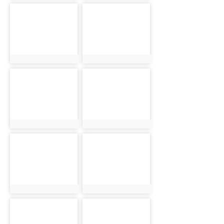
photo-2343
photo-2344
photo:2343
photo:2344
photo-2345
photo-2346
photo:2345
photo:2346
photo-2347
photo-2348
photo:2347
photo:2348
photo-2349
photo-2350