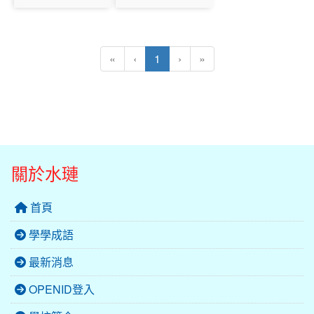
photo:2355
photo:2356
(目前頁次)
«
‹
1
›
»
關於水璉
首頁
學學成語
最新消息
OPENID登入