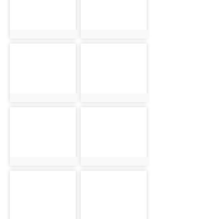
photo:2307
photo:2308
photo-2309
photo-2310
photo:2309
photo:2310
photo-2311
photo-2312
photo:2311
photo:2312
photo-2313
photo-2314