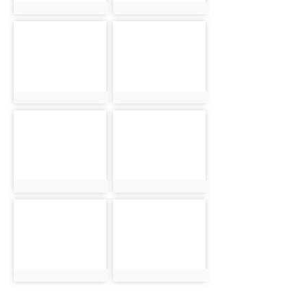
photo:2313
photo:2314
photo-2315
photo-2316
photo:2315
photo:2316
photo-2317
photo-2318
photo:2317
photo:2318
photo-2319
photo-2320
photo:2319
photo:2320