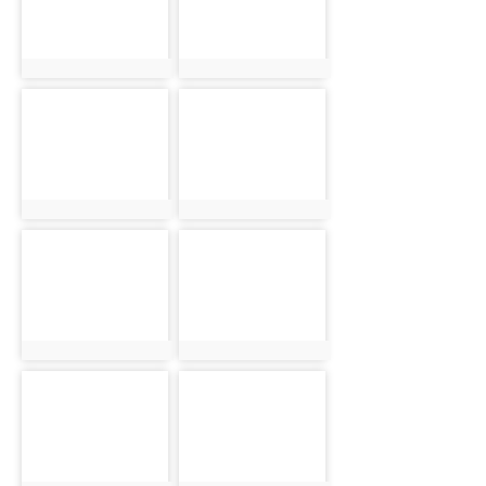
photo:2275
photo:2276
photo-2277
photo-2278
photo:2277
photo:2278
photo-2279
photo-2280
photo:2279
photo:2280
photo-2281
photo-2282