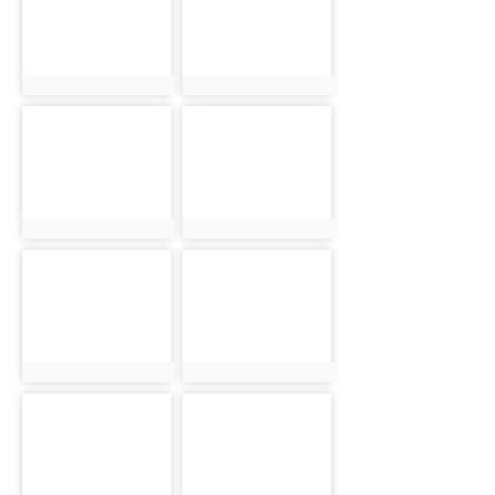
photo:2289
photo:2290
photo-2291
photo-2292
photo:2291
photo:2292
photo-2293
photo-2294
photo:2293
photo:2294
photo-2295
photo-2296