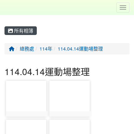
Toggl
所有相簿
回首頁
總務處
114年
114.04.14運動場整理
114.04.14運動場整理
photo-2273
photo-2274
photo:2273
photo:2274
photo-2275
photo-2276