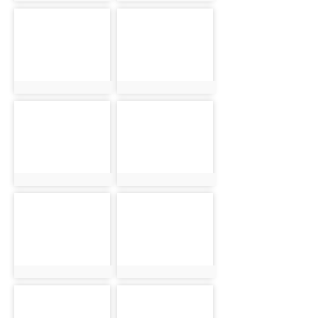
photo-4713
photo-4714
photo:4713
photo:4714
photo-4715
photo-4716
photo:4715
photo:4716
photo-4717
photo-4718
photo:4717
photo:4718
photo-4719
photo-4720