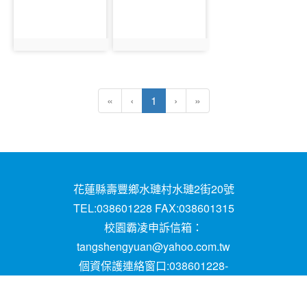
photo:4719
photo:4720
(目前頁次)
«
‹
1
›
»
花蓮縣壽豐鄉水璉村水璉2街20號
TEL:038601228 FAX:038601315
校園霸凌申訴信箱：
tangshengyuan@yahoo.com.tw
個資保護連絡窗口:038601228-
16;mail:papen84101@yahoo.com.tw