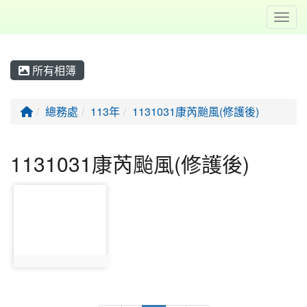
Toggl
所有相簿
回首頁
總務處
113年
1131031康芮颱風(修護後)
1131031康芮颱風(修護後)
photo-175
photo:175