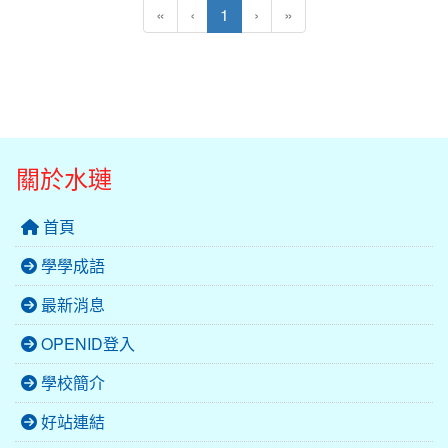
(目前頁次)
«
‹
1
›
»
關於水璉
首頁
學學成語
最新消息
OPENID登入
學校簡介
好站連結