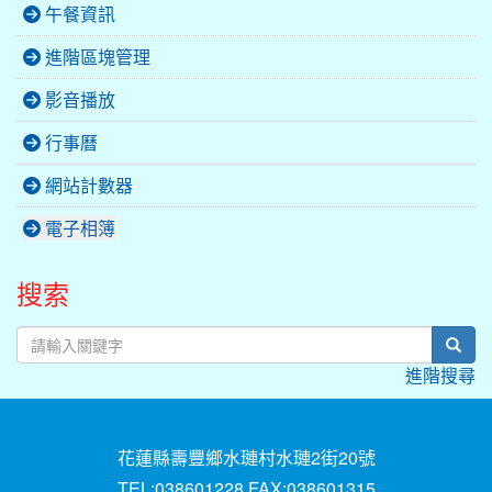
午餐資訊
進階區塊管理
影音播放
行事曆
網站計數器
電子相簿
搜索
sear
進階搜尋
花蓮縣壽豐鄉水璉村水璉2街20號
TEL:038601228 FAX:038601315