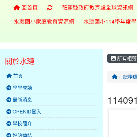
重新取得佈景設定
回首頁
花蓮縣政府教育處全球資訊網
水璉國小家庭教育資源網
水璉國小114學年度
所有相簿
關於水璉
首頁
回首頁
總務
學學成語
1140
最新消息
OPENID登入
photo-2364
學校簡介
好站連結