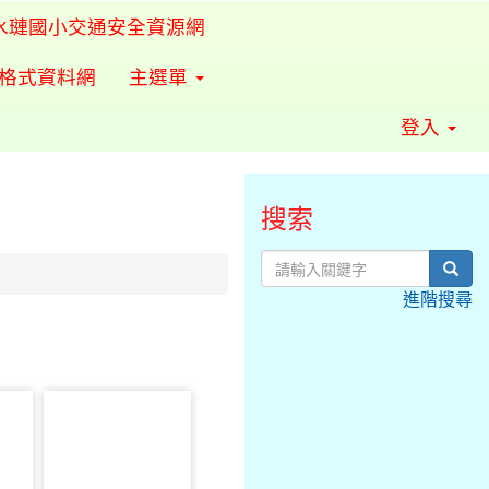
水璉國小交通安全資源網
準格式資料網
主選單
登入
搜索
sear
進階搜尋
photo-2368