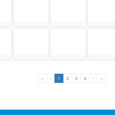
photo:2385
photo:2386
photo:2387
photo-2390
photo-2391
photo-2392
photo:2390
photo:2391
photo:2392
(目前頁次)
下一頁
最後頁
«
‹
1
2
3
4
›
»