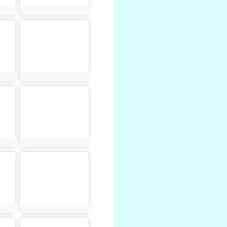
photo:2368
photo-2373
photo:2373
photo-2378
photo:2378
photo-2383
photo:2383
photo-2388