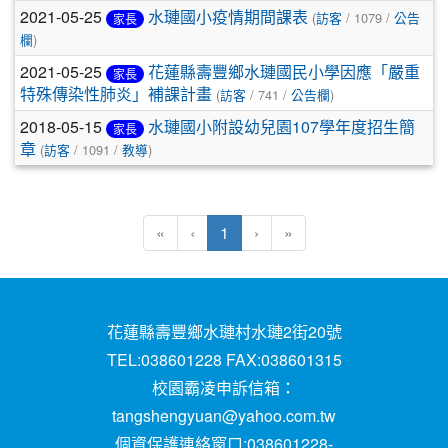
2021-05-25
水璉國小疫情期間課表
(
訪客
/ 1079 /
公告
家長
欄
)
2021-05-25
花蓮縣壽豐鄉水璉國民小學因應「嚴重
家長
特殊傳染性肺炎」補課計畫
(
訪客
/ 741 /
公告欄
)
2018-05-15
水璉國小附設幼兒園107學年度招生簡
家長
章
(
訪客
/ 1091 /
教導
)
(目前頁次)
«
‹
1
›
»
花蓮縣壽豐鄉水璉村水璉2街20號
TEL:038601228 FAX:038601315
校園霸凌申訴信箱：
tangshengyuan@yahoo.com.tw
個資保護連絡窗口:038601228-