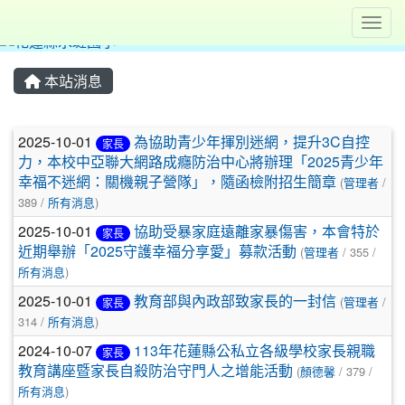
Toggl
本站消息
文章列表
2025-10-01
為協助青少年揮別迷網，提升3C自控
家長
力，本校中亞聯大網路成癮防治中心將辦理「2025青少年
幸福不迷網：關機親子營隊」，隨函檢附招生簡章
(
管理者
/
389 /
所有消息
)
2025-10-01
協助受暴家庭遠離家暴傷害，本會特於
家長
近期舉辦「2025守護幸福分享愛」募款活動
(
管理者
/ 355 /
所有消息
)
2025-10-01
教育部與內政部致家長的一封信
(
管理者
/
家長
314 /
所有消息
)
2024-10-07
113年花蓮縣公私立各級學校家長親職
家長
教育講座暨家長自殺防治守門人之增能活動
(
顏德馨
/ 379 /
所有消息
)