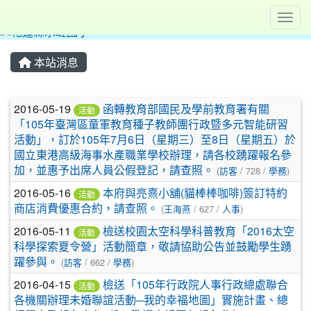
Toggl
本站消息
文章列表
2016-05-19
函轉教育部國民及學前教育署有關
活動
「105年臺灣區童軍教育種子教師團行政暨多元智能研習
活動」，訂於105年7月6日（星期三）至8日（星期五）於
國立東港高級海事水產職業學校辦理，請各校踴躍報名參
加，並惠予出席人員公假登記，請查照。
(
訪客
/ 728 /
學務
)
2016-05-16
本府與亮熹小舖(貓棒棒咖啡)簽訂特約
活動
商店消費優惠合約，請查照。
(
王海燕
/ 627 /
人事
)
2016-05-11
檢送校園太空科學科普教育「2016太空
活動
科學探索夏令營」活動簡章，敬請協助公告並鼓勵學生踴
躍參與。
(
訪客
/ 662 /
學務
)
2016-04-15
檢送「105年行政院人事行政總處聯合
活動
各機關辦理未婚聯誼活動─我的幸福地圖」實施計畫、總