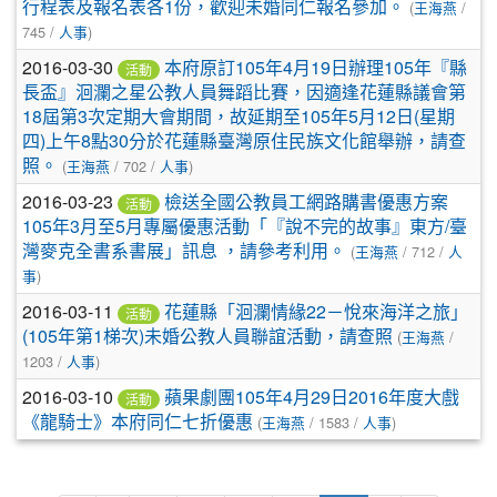
行程表及報名表各1份，歡迎未婚同仁報名參加。
(
王海燕
/
745 /
人事
)
2016-03-30
本府原訂105年4月19日辦理105年『縣
活動
長盃』洄瀾之星公教人員舞蹈比賽，因適逢花蓮縣議會第
18屆第3次定期大會期間，故延期至105年5月12日(星期
四)上午8點30分於花蓮縣臺灣原住民族文化館舉辦，請查
照。
(
王海燕
/ 702 /
人事
)
2016-03-23
檢送全國公教員工網路購書優惠方案
活動
105年3月至5月專屬優惠活動「『說不完的故事』東方/臺
灣麥克全書系書展」訊息 ，請參考利用。
(
王海燕
/ 712 /
人
事
)
2016-03-11
花蓮縣「洄瀾情緣22－悅來海洋之旅」
活動
(105年第1梯次)未婚公教人員聯誼活動，請查照
(
王海燕
/
1203 /
人事
)
2016-03-10
蘋果劇團105年4月29日2016年度大戲
活動
《龍騎士》本府同仁七折優惠
(
王海燕
/ 1583 /
人事
)