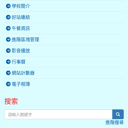
學校簡介
好站連結
午餐資訊
進階區塊管理
影音播放
行事曆
網站計數器
電子相簿
搜索
sear
進階搜尋