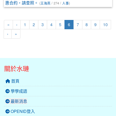
惠合約，請查照。
(
王海燕
/ 274 /
人事
)
第一頁
上一頁
(目前頁次)
«
‹
1
2
3
4
5
6
7
8
9
10
下一頁
最後頁
›
»
關於水璉
首頁
學學成語
最新消息
OPENID登入