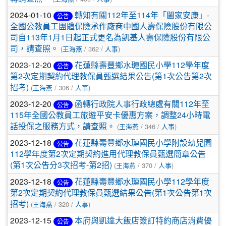
2024-01-10
轉知有關112年至114年「闔家安康」-
公告
全國公教員工團體保險承作廠商中國人壽保險股份有限公
司自113年1月1日起正式更名為凱基人壽保險股份有限公
司，請查照。
(
王海燕
/ 362 /
人事
)
2023-12-20
花蓮縣壽豐鄉水璉國民小學112學年度
公告
第2次定期契約代理教保員甄選結果公告(第1次公告第2次
招考)
(
王海燕
/ 306 /
人事
)
2023-12-20
函轉行政院人事行政總處有關112年至
公告
115年全國公教員工旅遊平安卡優惠方案，調整24小時電
話投保之服務方式，請查照。
(
王海燕
/ 346 /
人事
)
2023-12-18
花蓮縣壽豐鄉水璉國民小學附設幼兒園
公告
112學年度第2次定期契約進用代理教保員甄選簡章公告
(第1次公告分3次招考-第2招)
(
王海燕
/ 370 /
人事
)
2023-12-18
花蓮縣壽豐鄉水璉國民小學112學年度
公告
第2次定期契約代理教保員甄選結果公告(第1次公告第1次
招考)
(
王海燕
/ 320 /
人事
)
2023-12-15
本府與凱達大飯店簽訂特約商店消費優
公告