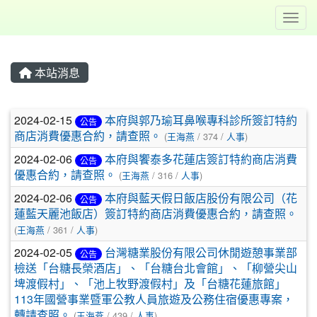
Toggl
本站消息
文章列表
2024-02-15
本府與郭乃瑜耳鼻喉專科診所簽訂特約
公告
商店消費優惠合約，請查照。
(
王海燕
/ 374 /
人事
)
2024-02-06
本府與饗泰多花蓮店簽訂特約商店消費
公告
優惠合約，請查照。
(
王海燕
/ 316 /
人事
)
2024-02-06
本府與藍天假日飯店股份有限公司（花
公告
蓮藍天麗池飯店）簽訂特約商店消費優惠合約，請查照。
(
王海燕
/ 361 /
人事
)
2024-02-05
台灣糖業股份有限公司休閒遊憩事業部
公告
檢送「台糖長榮酒店」、「台糖台北會館」、「柳營尖山
埤渡假村」、「池上牧野渡假村」及「台糖花蓮旅館」
113年國營事業暨軍公教人員旅遊及公務住宿優惠專案，
轉請查照。
(
王海燕
/ 439 /
人事
)