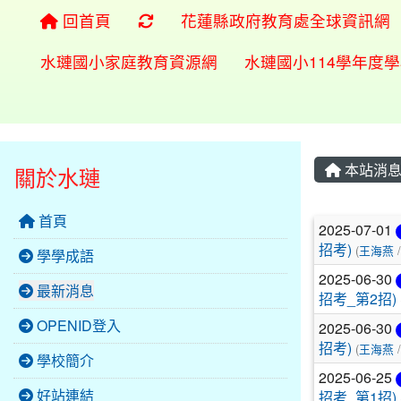
重新取得佈景設定
回首頁
花蓮縣政府教育處全球資訊網
水璉國小家庭教育資源網
水璉國小114學年度
本站消
關於水璉
首頁
文章列
2025-07-01
招考)
(
王海燕
/
學學成語
2025-06-30
最新消息
招考_第2招)
OPENID登入
2025-06-30
招考)
(
王海燕
/
學校簡介
2025-06-25
好站連結
招考_第1招)