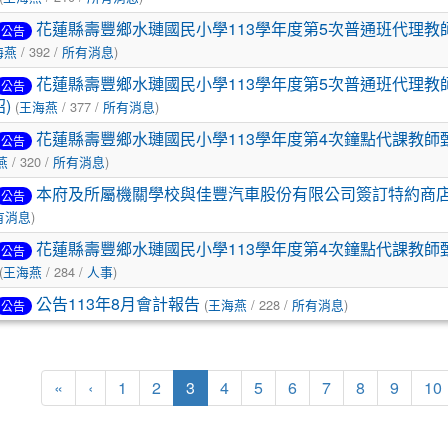
花蓮縣壽豐鄉水璉國民小學113學年度第5次普通班代理教
公告
海燕
/ 392 /
所有消息
)
花蓮縣壽豐鄉水璉國民小學113學年度第5次普通班代理教師
公告
)
(
王海燕
/ 377 /
所有消息
)
花蓮縣壽豐鄉水璉國民小學113學年度第4次鐘點代課教師甄
公告
燕
/ 320 /
所有消息
)
本府及所屬機關學校與佳豐汽車股份有限公司簽訂特約商
公告
有消息
)
花蓮縣壽豐鄉水璉國民小學113學年度第4次鐘點代課教師甄
公告
(
王海燕
/ 284 /
人事
)
公告113年8月會計報告
(
王海燕
/ 228 /
所有消息
)
公告
第一頁
上一頁
(目前頁次)
«
‹
1
2
3
4
5
6
7
8
9
10