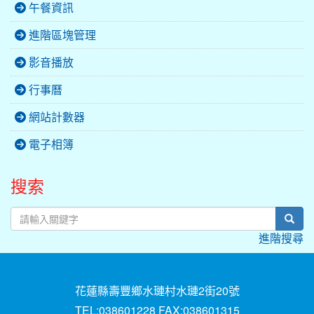
午餐資訊
進階區塊管理
影音播放
行事曆
網站計數器
電子相簿
搜索
sear
進階搜尋
花蓮縣壽豐鄉水璉村水璉2街20號
TEL:038601228 FAX:038601315