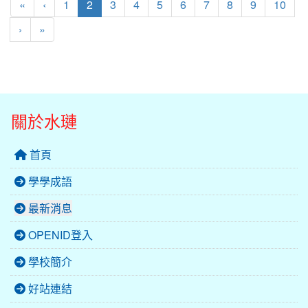
第一頁
上一頁
(目前頁次)
«
‹
1
2
3
4
5
6
7
8
9
10
下一頁
最後頁
›
»
關於水璉
首頁
學學成語
最新消息
OPENID登入
學校簡介
好站連結