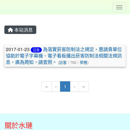
Toggl
本站消息
文章列表
2017-01-23
為落實菸害防制法之規定，惠請貴單位
公告
協助於電子字幕機、電子看板播出菸害防制法相關法規訊
息，廣為周知，請查照。
(
訪客
/ 792 /
學務
)
(目前頁次)
«
‹
1
›
»
關於水璉