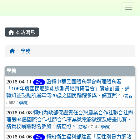
Toggl
本站消息
回首頁
學務
文章列表
學務
2016-04-11
函轉中華民國體育學會辦理體育署
公告
「105年度國民體適能檢測員培育研習會」實施計畫，請
轉知並鼓勵所屬年滿20歲之國民踴躍參與，請查照。
(
訪客
/ 652 /
學務
)
2016-04-08
轉知內政部保證責任台灣農業合作社聯合社辦
理第94屆國際合作社節合作事業微電影徵選及繪畫比賽，
請貴校踴躍報名參加，請查照。
(
訪客
/ 714 /
學務
)
2016-04-06
轉知衛生福利部建置「反性別暴力網站
公告