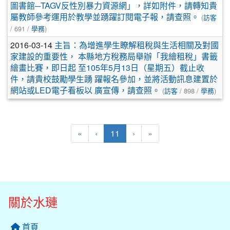
圖書館─TAGV反性別暴力資源網」，詳如附件，請轉知貴
屬教師參考運用於教學並踴躍訂閱電子報，請查照。
(
訪客
/ 691 /
學務
)
2016-03-14
主旨：為增進學生瞭解租稅與生活相關及對國
家建設的重要性， 本縣地方稅務局舉辦「我繪租稅」書籤
繪畫比賽，即日起 至105年5月13日（星期五）截止收
件，請貴校鼓勵學生踴 躍報名參加，並將活動訊息建置於
網站或LED電子看板以 廣宣傳，請查照。
(
訪客
/ 898 /
學務
)
第一頁
上一頁
(目前頁次)
«
‹
11
›
»
關於水璉
首頁